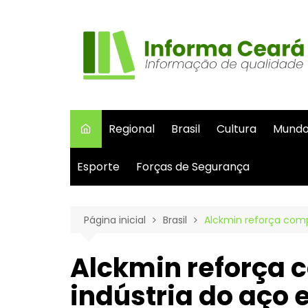
Ir
para
o
conteúdo
Regional
Brasil
Cultura
Mund
Esporte
Forças de Segurança
Página inicial
Brasil
Alckmin reforça comp
Alckmin reforça
indústria do aço