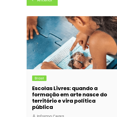
e
s
s
er
e
e
de
b
e
A
dI
Post
o
n
p
n
o
g
p
k
er
Brasil
Escolas Livres: quando a
formação em arte nasce do
território e vira política
pública
Informa Ceara