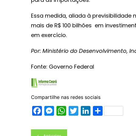
Essa medida, aliada à previsibilidade 
mais de R$ 100 bilhões em investiment
em exercício.
Por: Ministério do Desenvolvimento, I
Fonte: Governo Federal
Compartilhe nas redes sociais
F
M
W
T
Li
S
a
e
h
w
n
h
c
s
at
itt
k
ar
Navegação
Anterior