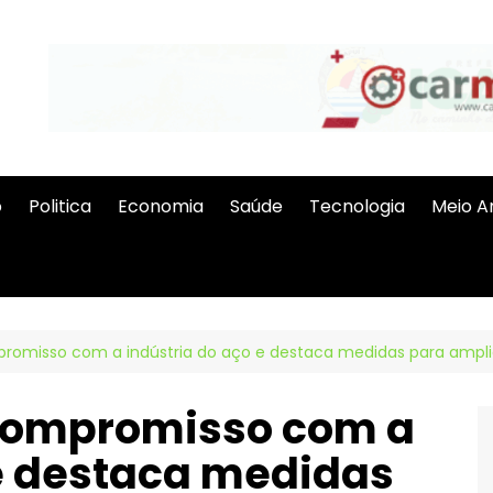
o
Politica
Economia
Saúde
Tecnologia
Meio A
romisso com a indústria do aço e destaca medidas para ampli
 compromisso com a
 e destaca medidas