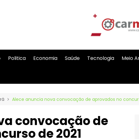
o
Politica
Economia
Saúde
Tecnologia
Meio A
rá
Alece anuncia nova convocação de aprovados no concur
ova convocação de
curso de 2021