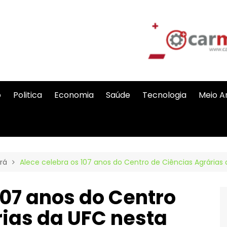
o
Politica
Economia
Saúde
Tecnologia
Meio A
rá
Alece celebra os 107 anos do Centro de Ciências Agrárias
107 anos do Centro
rias da UFC nesta