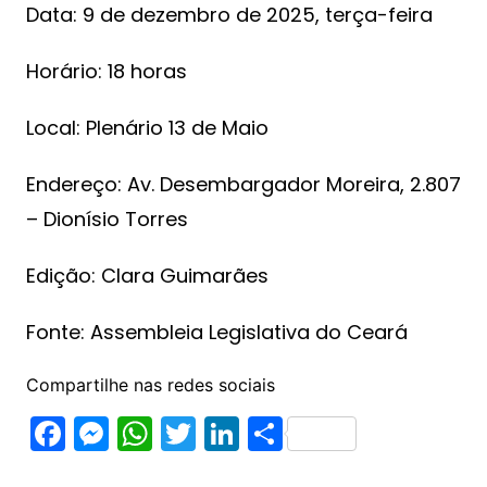
Data: 9 de dezembro de 2025, terça-feira
Horário: 18 horas
Local: Plenário 13 de Maio
Endereço: Av. Desembargador Moreira, 2.807
– Dionísio Torres
Edição: Clara Guimarães
Fonte: Assembleia Legislativa do Ceará
Compartilhe nas redes sociais
F
M
W
T
Li
S
a
e
h
w
n
h