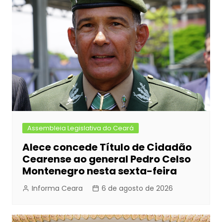
o
n
p
n
o
g
p
k
er
Assembleia Legislativa do Ceará
Alece concede Título de Cidadão
Cearense ao general Pedro Celso
Montenegro nesta sexta-feira
Informa Ceara
6 de agosto de 2026