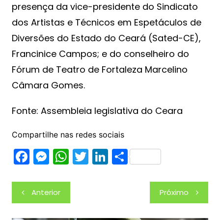
presença da vice-presidente do Sindicato
dos Artistas e Técnicos em Espetáculos de
Diversões do Estado do Ceará (Sated-CE),
Francinice Campos; e do conselheiro do
Fórum de Teatro de Fortaleza Marcelino
Câmara Gomes.
Fonte: Assembleia legislativa do Ceara
Compartilhe nas redes sociais
F
M
W
T
Li
S
a
e
h
w
n
h
c
s
at
itt
k
ar
Navegação
Anterior
Próximo
e
s
s
er
e
e
de
b
e
A
dI
Post