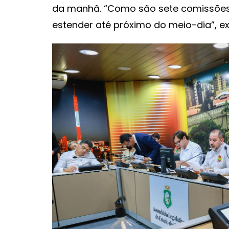
da manhã. “Como são sete comissões
estender até próximo do meio-dia”, ex