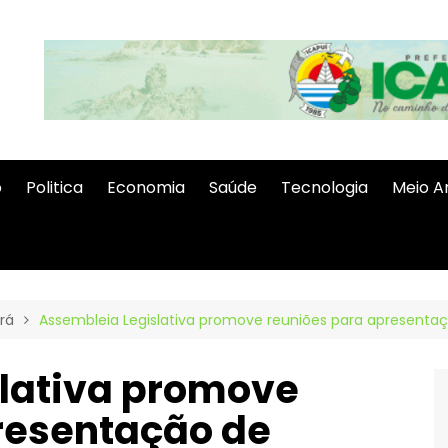
o
Politica
Economia
Saúde
Tecnologia
Meio A
rá
Assembleia Legislativa promove reuniões para apresenta
lativa promove
resentação de