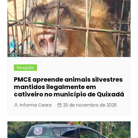
o
g
p
k
er
Resgate
PMCE apreende animais silvestres
mantidos ilegalmente em
cativeiro no município de Quixadá
Informa Ceara
25 de novembro de 2025