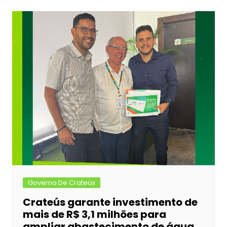
b
e
A
dI
Post
o
n
p
n
o
g
p
k
er
Governo De Crateús
Crateús garante investimento de
mais de R$ 3,1 milhões para
ampliar abastecimento de água