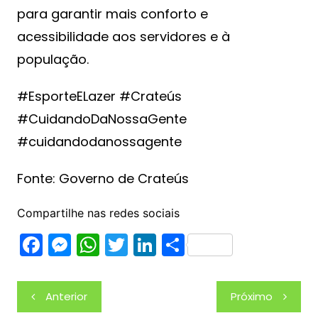
para garantir mais conforto e
acessibilidade aos servidores e à
população.
#EsporteELazer #Crateús
#CuidandoDaNossaGente
#cuidandodanossagente
Fonte: Governo de Crateús
Compartilhe nas redes sociais
F
M
W
T
Li
S
a
e
h
w
n
h
c
s
at
itt
k
ar
Navegação
Anterior
Próximo
e
s
s
er
e
e
de