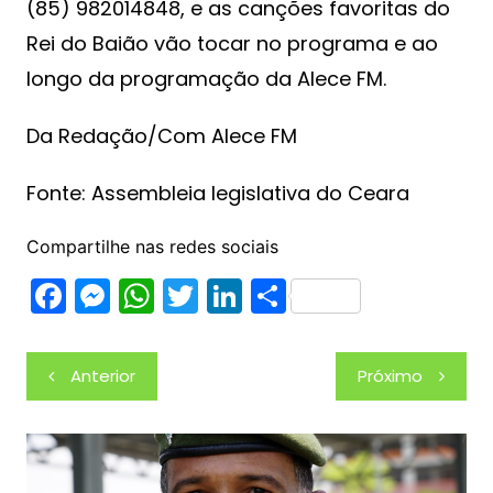
(85) 982014848, e as canções favoritas do
Rei do Baião vão tocar no programa e ao
longo da programação da Alece FM.
Da Redação/Com Alece FM
Fonte: Assembleia legislativa do Ceara
Compartilhe nas redes sociais
F
M
W
T
Li
S
a
e
h
w
n
h
c
s
at
itt
k
ar
Navegação
Anterior
Próximo
e
s
s
er
e
e
de
b
e
A
dI
Post
o
n
p
n