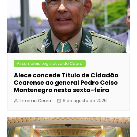
o
g
p
k
er
Assembleia Legislativa do Ceará
Alece concede Título de Cidadão
Cearense ao general Pedro Celso
Montenegro nesta sexta-feira
Informa Ceara
6 de agosto de 2026