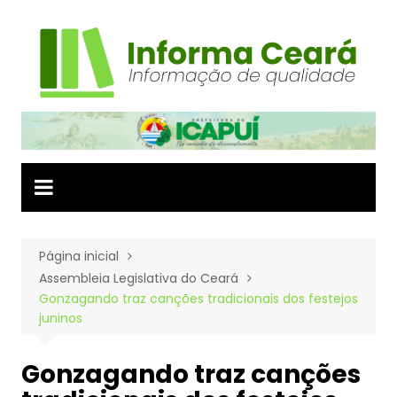
Ir
para
o
conteúdo
Página inicial
Assembleia Legislativa do Ceará
Gonzagando traz canções tradicionais dos festejos
juninos
Gonzagando traz canções