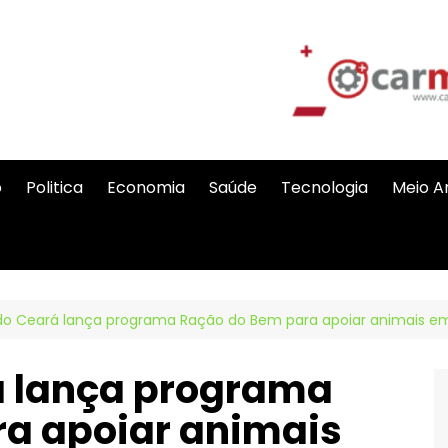
o
Politica
Economia
Saúde
Tecnologia
Meio A
o Ceará lança programa Ração do Bem para apoiar animais em
á lança programa
a apoiar animais