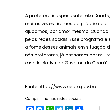
A protetora independente Leka Duarte,
muitas vezes tiramos do próprio salá
ajudamos, por amor mesmo. Quando 
pelas redes sociais. Esse programa é 
a fome desses animais em situação d
nós protetores, já passaram por muit
essa iniciativa do Governo do Ceará”, f
Fonte:https://www.ceara.gov.br/
Compartilhe nas redes sociais
F
M
W
T
Li
S