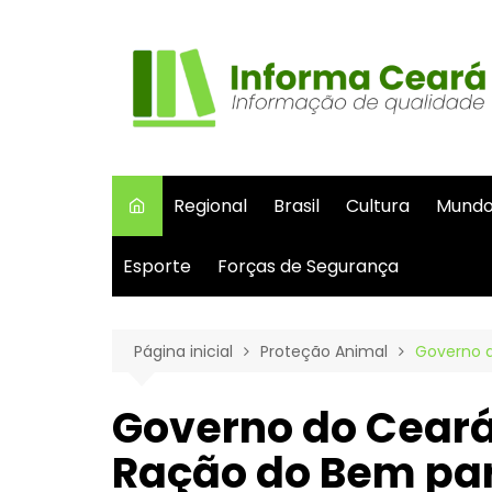
Ir
para
o
conteúdo
Regional
Brasil
Cultura
Mund
Esporte
Forças de Segurança
Página inicial
Proteção Animal
Governo d
Governo do Cear
Ração do Bem par