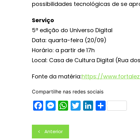
possibilidades tecnológicas de se apr
Serviço
5ª edição do Universo Digital
Data: quarta-feira (20/09)
Horário: a partir de 17h
Local: Casa de Cultura Digital (Rua do
Fonte da matéria:
https://www.fortalez
Compartilhe nas redes sociais
F
M
W
T
Li
S
a
e
h
w
n
h
c
s
at
itt
k
ar
Navegação
Anterior
e
s
s
er
e
e