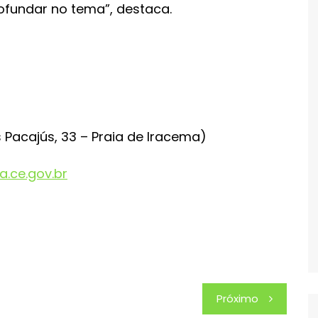
ofundar no tema”, destaca.
s Pacajús, 33 – Praia de Iracema)
a.ce.gov.br
Próximo