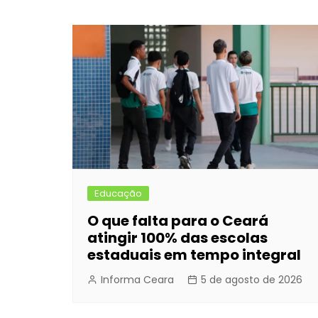
de
b
e
A
dI
Post
o
n
p
n
o
g
p
k
er
Educação
O que falta para o Ceará
atingir 100% das escolas
estaduais em tempo integral
Informa Ceara
5 de agosto de 2026