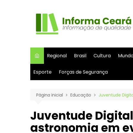
Ir
para
o
conteúdo
Regional
Brasil
Cultura
Mund
Esporte
Forças de Segurança
Página inicial
Educação
Juventude Digit
Juventude Digital
astronomia em ev