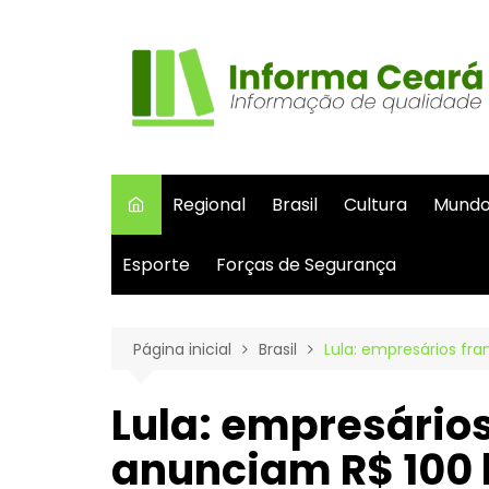
Ir
para
o
conteúdo
Regional
Brasil
Cultura
Mund
Esporte
Forças de Segurança
Página inicial
Brasil
Lula: empresários fr
Lula: empresário
anunciam R$ 100 