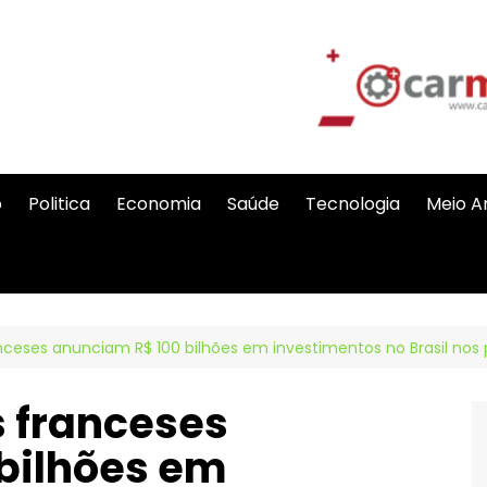
o
Politica
Economia
Saúde
Tecnologia
Meio A
anceses anunciam R$ 100 bilhões em investimentos no Brasil nos
s franceses
bilhões em