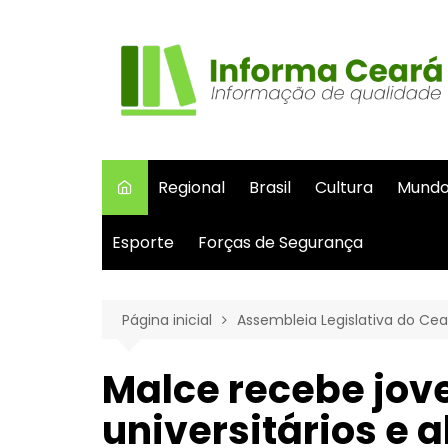
Ir
para
o
conteúdo
Regional
Brasil
Cultura
Mund
Esporte
Forças de Segurança
Página inicial
Assembleia Legislativa do Cea
Malce recebe jove
universitários e 