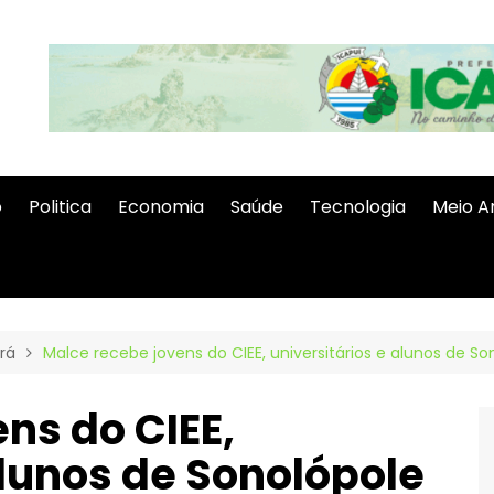
o
Politica
Economia
Saúde
Tecnologia
Meio A
rá
Malce recebe jovens do CIEE, universitários e alunos de S
ns do CIEE,
alunos de Sonolópole