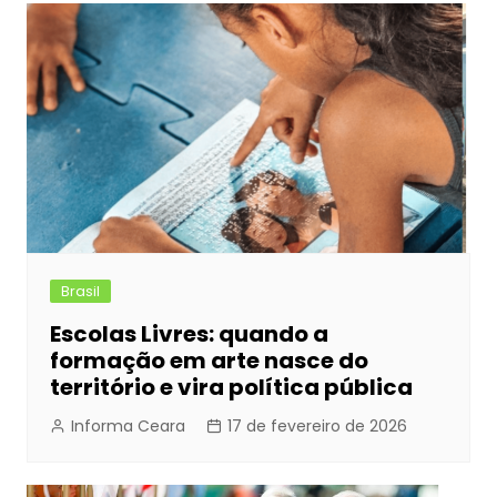
b
e
A
dI
Post
o
n
p
n
o
g
p
k
er
Brasil
Escolas Livres: quando a
formação em arte nasce do
território e vira política pública
Informa Ceara
17 de fevereiro de 2026