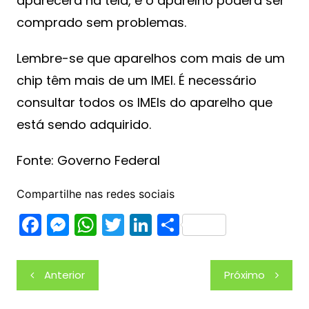
aparecerá na tela, e o aparelho poderá ser
comprado sem problemas.
Lembre-se que aparelhos com mais de um
chip têm mais de um IMEI. É necessário
consultar todos os IMEIs do aparelho que
está sendo adquirido.
Fonte: Governo Federal
Compartilhe nas redes sociais
F
M
W
T
Li
S
a
e
h
w
n
h
c
s
at
itt
k
ar
Navegação
Anterior
Próximo
e
s
s
er
e
e
de