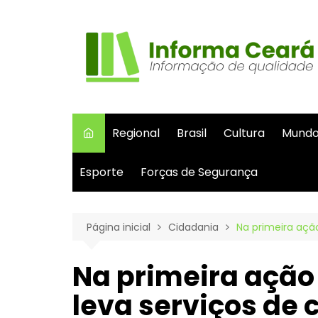
Ir
para
o
conteúdo
Regional
Brasil
Cultura
Mund
Esporte
Forças de Segurança
Página inicial
Cidadania
Na primeira ação
Na primeira ação 
leva serviços de 