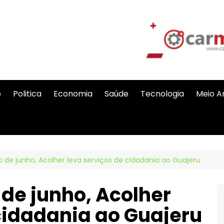
o
Politica
Economia
Saúde
Tecnologia
Meio A
 de junho, Acolher leva serviços de cidadania ao Guajeru
de junho, Acolher
cidadania ao Guajeru