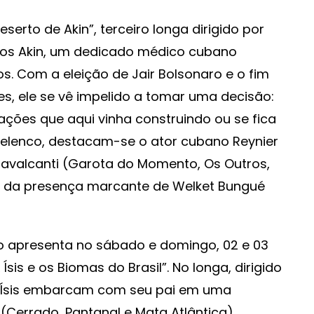
serto de Akin”, terceiro longa dirigido por
mos Akin, um dedicado médico cubano
s. Com a eleição de Jair Bolsonaro e o fim
s, ele se vê impelido a tomar uma decisão:
ações que aqui vinha construindo ou se fica
 elenco, destacam-se o ator cubano Reynier
 Cavalcanti (Garota do Momento, Os Outros,
ém da presença marcante de Welket Bungué
o apresenta no sábado e domingo, 02 e 03
sis e os Biomas do Brasil”. No longa, dirigido
e Ísis embarcam com seu pai em uma
(Cerrado, Pantanal e Mata Atlântica).