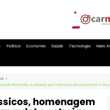
o
Politica
Economia
Saúde
Tecnologia
Meio A
rá
-Claude Bernardet e estreias que misturam documentário e f
ássicos, homenagem