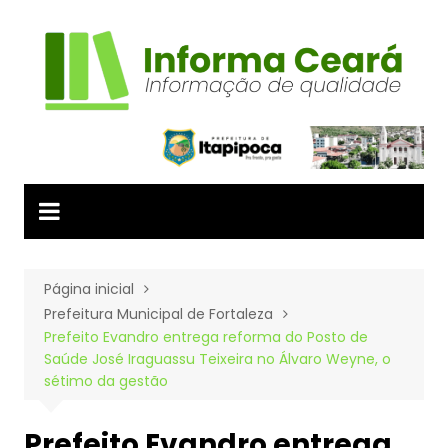
Ir
para
o
conteúdo
Página inicial
Prefeitura Municipal de Fortaleza
Prefeito Evandro entrega reforma do Posto de
Saúde José Iraguassu Teixeira no Álvaro Weyne, o
sétimo da gestão
Prefeito Evandro entrega