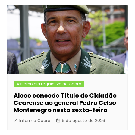
b
e
A
dI
Post
o
n
p
n
o
g
p
k
er
Assembleia Legislativa do Ceará
Alece concede Título de Cidadão
Cearense ao general Pedro Celso
Montenegro nesta sexta-feira
Informa Ceara
6 de agosto de 2026