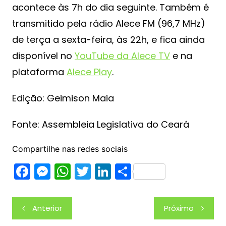
acontece às 7h do dia seguinte. Também é
transmitido pela rádio Alece FM (96,7 MHz)
de terça a sexta-feira, às 22h, e fica ainda
disponível no
YouTube da Alece TV
e na
plataforma
Alece Play
.
Edição: Geimison Maia
Fonte: Assembleia Legislativa do Ceará
Compartilhe nas redes sociais
F
M
W
T
Li
S
a
e
h
w
n
h
c
s
at
itt
k
ar
Navegação
Anterior
Próximo
e
s
s
er
e
e
de