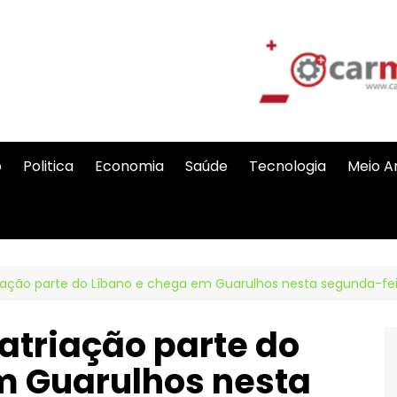
o
Politica
Economia
Saúde
Tecnologia
Meio A
iação parte do Líbano e chega em Guarulhos nesta segunda-fe
atriação parte do
m Guarulhos nesta