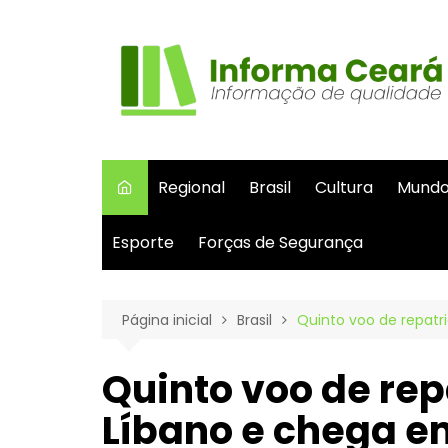
Ir
para
o
conteúdo
Regional
Brasil
Cultura
Mund
Esporte
Forças de Segurança
Página inicial
Brasil
Quinto voo de repatr
Quinto voo de rep
Líbano e chega e