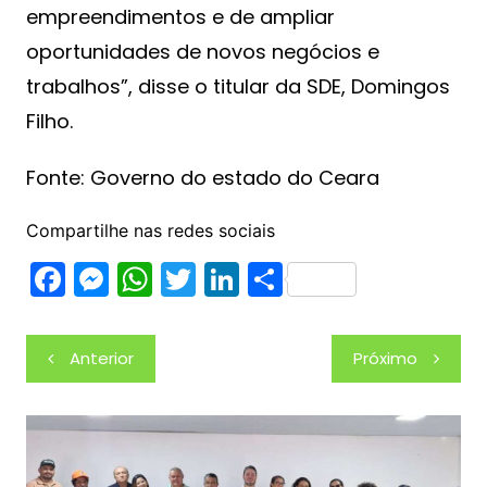
empreendimentos e de ampliar
oportunidades de novos negócios e
trabalhos”, disse o titular da SDE, Domingos
Filho.
Fonte: Governo do estado do Ceara
Compartilhe nas redes sociais
F
M
W
T
Li
S
a
e
h
w
n
h
c
s
at
itt
k
ar
Navegação
Anterior
Próximo
e
s
s
er
e
e
de
b
e
A
dI
Post
o
n
p
n