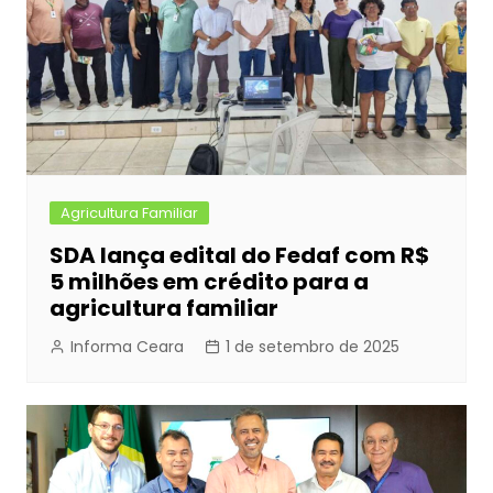
o
g
p
k
er
Agricultura Familiar
SDA lança edital do Fedaf com R$
5 milhões em crédito para a
agricultura familiar
Informa Ceara
1 de setembro de 2025