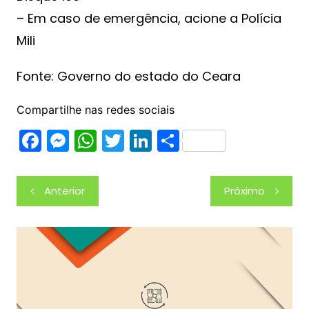
– Em caso de emergência, acione a Polícia
Mili
Fonte: Governo do estado do Ceara
Compartilhe nas redes sociais
F
M
W
T
Li
S
a
e
h
w
n
h
c
s
at
itt
k
ar
Navegação
Anterior
Próximo
e
s
s
er
e
e
de
b
e
A
dI
Post
o
n
p
n
o
g
p
k
er