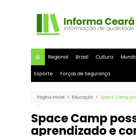
Ir
para
o
conteúdo
Regional
Brasil
Cultura
Mund
Esporte
Forças de Segurança
Página inicial
Educação
Space Camp poss
Space Camp possi
aprendizado e c