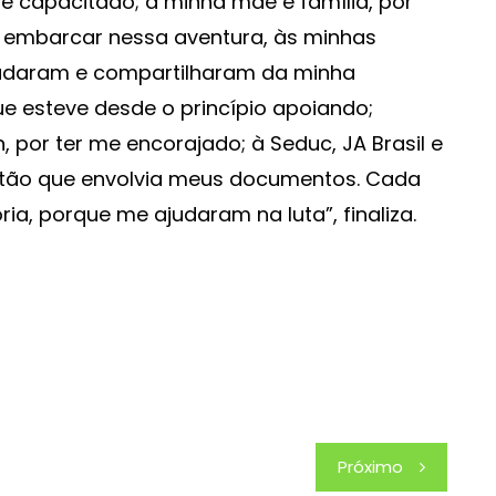
e capacitado; à minha mãe e família, por
embarcar nessa aventura, às minhas
judaram e compartilharam da minha
ue esteve desde o princípio apoiando;
 por ter me encorajado; à Seduc, JA Brasil e
estão que envolvia meus documentos. Cada
ia, porque me ajudaram na luta”, finaliza.
Próximo