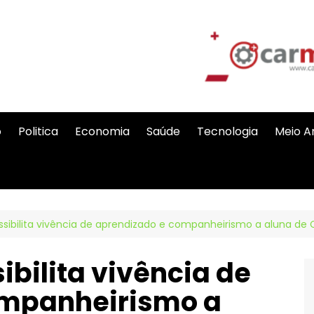
o
Politica
Economia
Saúde
Tecnologia
Meio A
ibilita vivência de aprendizado e companheirismo a aluna de 
bilita vivência de
ompanheirismo a