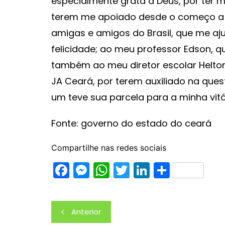
especialmente grata a Deus, por ter m
terem me apoiado desde o começo a 
amigas e amigos do Brasil, que me a
felicidade; ao meu professor Edson, q
também ao meu diretor escolar Helton,
JA Ceará, por terem auxiliado na qu
um teve sua parcela para a minha vitór
Fonte: governo do estado do ceará
Compartilhe nas redes sociais
F
M
W
T
Li
S
a
e
h
w
n
h
c
s
at
itt
k
ar
Navegação
Anterior
e
s
s
er
e
e