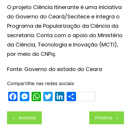
O projeto Ciência Itinerante é uma iniciativa
do Governo do Ceará/Secitece e integra o
Programa de Popularização da Ciência da
secretaria. Conta com o apoio do Ministério
da Ciência, Tecnologia e Inovação (MCTI),
por meio do CNPq.
Fonte: Governo do estado do Ceara
Compartilhe nas redes sociais
F
M
W
T
Li
S
a
e
h
w
n
h
c
s
at
itt
k
ar
Navegação
Anterior
Próximo
e
s
s
er
e
e
de