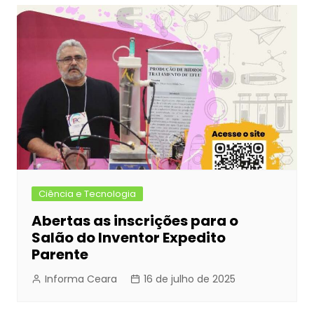
b
e
A
dI
Post
o
n
p
n
o
g
p
k
er
Ciência e Tecnologia
Abertas as inscrições para o
Salão do Inventor Expedito
Parente
Informa Ceara
16 de julho de 2025