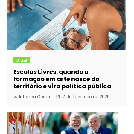
o
g
p
k
er
Brasil
Escolas Livres: quando a
formação em arte nasce do
território e vira política pública
Informa Ceara
17 de fevereiro de 2026