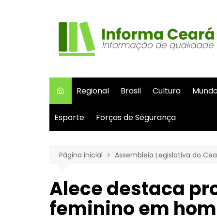
Ir
para
o
conteúdo
Regional
Brasil
Cultura
Mund
Esporte
Forças de Segurança
Página inicial
Assembleia Legislativa do Cea
Alece destaca p
feminino em ho