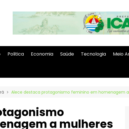
o
Politica
Economia
Saúde
Tecnologia
Meio A
rá
Alece destaca protagonismo feminino em homenagem a
rotagonismo
menagem a mulheres