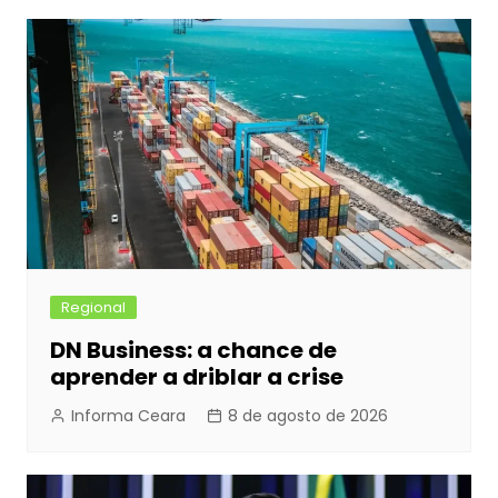
b
e
A
dI
Post
o
n
p
n
o
g
p
k
er
Regional
DN Business: a chance de
aprender a driblar a crise
Informa Ceara
8 de agosto de 2026