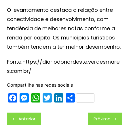
O levantamento destaca a relação entre
conectividade e desenvolvimento, com
tendência de melhores notas conforme a
renda per capita. Os municípios turísticos
também tendem a ter melhor desempenho.
Fonte:https://diariodonordeste.verdesmare
s.com.br/
Compartilhe nas redes sociais
F
M
W
T
Li
S
a
e
h
w
n
h
c
s
at
itt
k
ar
Navegação
Anterior
Próximo
e
s
s
er
e
e
de