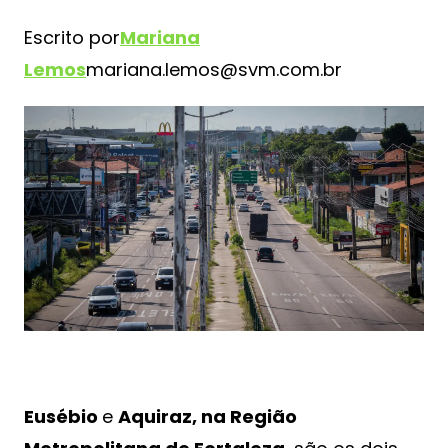
Escrito por
Mariana
Lemos
mariana.lemos@svm.com.br
Eusébio
e
Aquiraz, na Região