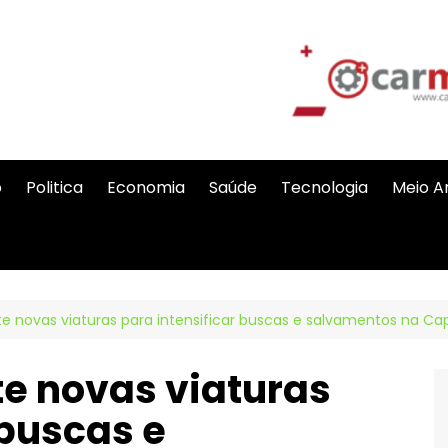
o
Politica
Economia
Saúde
Tecnologia
Meio A
 novas viaturas para intensificar buscas e salvamentos na Capit
e novas viaturas
 buscas e