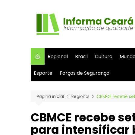
Ir
para
o
conteúdo
Regional
Brasil
Cultura
Mund
Esporte
Forças de Segurança
Página inicial
Regional
CBMCE recebe sete
CBMCE recebe set
para intensificar