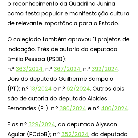
o reconhecimento da Quadrilha Junina
como festa popular e manifestação cultural
de relevante importância para o Estado.
O colegiado também aprovou 11 projetos de
indicação. Três de autoria da deputada
Emília Pessoa (PSDB):
n.º
363/2024,
n.º
367/2024,
n.º
392/2024
.
Dois do deputado Guilherme Sampaio
(PT): n.º
13/2024
e n.º
62/2024
. Outros dois
são de autoria do deputado Alcides
Fernandes (PL): n.º
390/2024
e n.º
400/2024
.
E os n.º
329/2024
, do deputado Alysson
Aguiar (PCdoB); n.º
352/2024
, da deputada