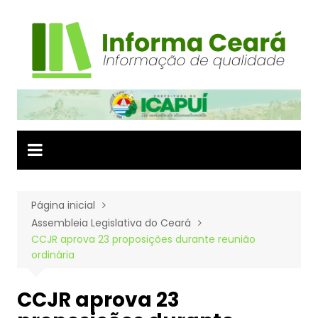
Ir
para
o
conteúdo
Página inicial
Assembleia Legislativa do Ceará
CCJR aprova 23 proposições durante reunião
ordinária
CCJR aprova 23