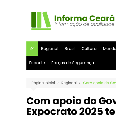
Ir
para
o
conteúdo
Regional
Brasil
Cultura
Mund
Esporte
Forças de Segurança
Página inicial
Regional
Com apoio do Gov
Com apoio do Gov
Expocrato 2025 t