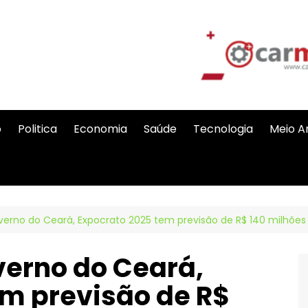
o
Politica
Economia
Saúde
Tecnologia
Meio A
erno do Ceará, Expocrato 2025 tem previsão de R$ 140 milhõe
erno do Ceará,
em previsão de R$