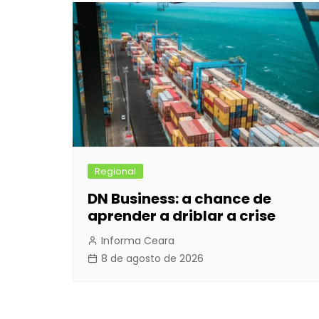
Post
o
n
p
n
o
g
p
k
er
Regional
DN Business: a chance de
aprender a driblar a crise
Informa Ceara
8 de agosto de 2026