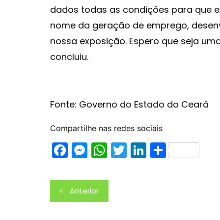
dados todas as condições para que e
nome da geração de emprego, desenvol
nossa exposição. Espero que seja uma
concluiu.
Fonte: Governo do Estado do Ceará
Compartilhe nas redes sociais
F
M
W
T
Li
S
a
e
h
w
n
h
c
s
at
itt
k
ar
Navegação
Anterior
e
s
s
er
e
e
de
b
e
A
dI