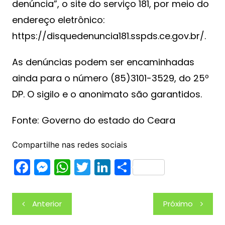
denúncia”, o site do serviço 181, por meio do
endereço eletrônico:
https://disquedenuncia181.sspds.ce.gov.br/.
As denúncias podem ser encaminhadas
ainda para o número (85)3101-3529, do 25º
DP. O sigilo e o anonimato são garantidos.
Fonte: Governo do estado do Ceara
Compartilhe nas redes sociais
F
M
W
T
Li
S
a
e
h
w
n
h
c
s
at
itt
k
ar
Navegação
Anterior
Próximo
e
s
s
er
e
e
de