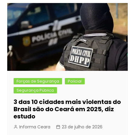
b
e
A
dI
Post
o
n
p
n
o
g
p
k
er
Forças de Segurança
Policial
Segurança Pública
3 das 10 cidades mais violentas do
Brasil são do Ceará em 2025, diz
estudo
Informa Ceara
23 de julho de 2026