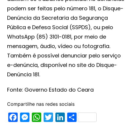
podem ser feitas pelo número 181, o Disque-
Denúncia da Secretaria da Segurança
Pública e Defesa Social (SSPDS), ou pelo
WhatsApp (85) 3101-0181, por meio de
mensagem, áudio, vídeo ou fotografia.
Também é possível denunciar pelo serviço
e-denúncia, disponível no site do Disque-
Denúncia 181.
Fonte: Governo Estado do Ceara
Compartilhe nas redes sociais
F
M
W
T
Li
S
a
e
h
w
n
h