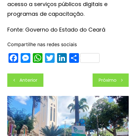
acesso a serviços públicos digitais e
programas de capacitação.
Fonte: Governo do Estado do Ceará
Compartilhe nas redes sociais
F
M
W
T
Li
S
a
e
h
w
n
h
c
s
at
itt
k
ar
Navegação
Anterior
Próximo
e
s
s
er
e
e
de
b
e
A
dI
Post
o
n
p
n
o
g
p
k
er