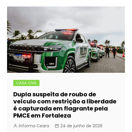
b
e
A
dI
Post
o
n
p
n
o
g
p
k
er
CASA CIVIL
Dupla suspeita de roubo de
veículo com restrição a liberdade
é capturada em flagrante pela
PMCE em Fortaleza
Informa Ceara
24 de junho de 2026