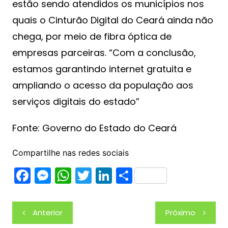
estão sendo atendidos os municípios nos
quais o Cinturão Digital do Ceará ainda não
chega, por meio de fibra óptica de
empresas parceiras. “Com a conclusão,
estamos garantindo internet gratuita e
ampliando o acesso da população aos
serviços digitais do estado”
Fonte: Governo do Estado do Ceará
Compartilhe nas redes sociais
F
M
W
T
Li
S
a
e
h
w
n
h
c
s
at
itt
k
ar
Navegação
Anterior
Próximo
e
s
s
er
e
e
de