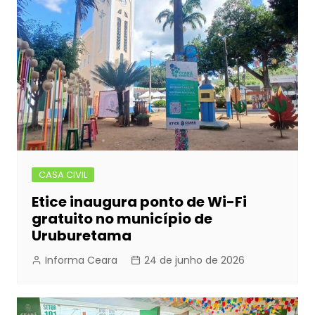
o
n
p
n
o
g
p
k
er
CASA CIVIL
Etice inaugura ponto de Wi-Fi
gratuito no município de
Uruburetama
Informa Ceara
24 de junho de 2026