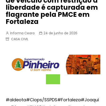
de veículo com restrição a
liberdade é capturada em
flagrante pela PMCE em
Fortaleza
Informa Ceara
24 de junho de 2026
CASA CIVIL
#aldeota#Ciops/SSPDS#Fortaleza#Joaqui