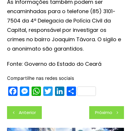
As informações também podem ser
encaminhadas para o telefone (85) 3101-
7504 da 4ª Delegacia de Polícia Civil da
Capital, responsável por investigar os
crimes no bairro Joaquim Távora. O sigilo e
o anonimato são garantidos.
Fonte: Governo do Estado do Ceará
Compartilhe nas redes sociais
F
M
W
T
Li
S
a
e
h
w
n
h
c
s
at
itt
k
ar
Navegação
Anterior
Próximo
e
s
s
er
e
e
de
b
e
A
dI
Post