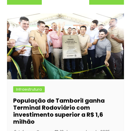
e
s
s
er
e
e
de
b
e
A
dI
Post
o
n
p
n
o
g
p
k
er
Infraestrutura
População de Tamboril ganha
Terminal Rodoviário com
investimento superior a R$ 1,6
milhão