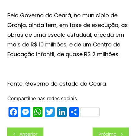
Pelo Governo do Ceará, no município de
Granja, ainda tem, em fase de execução, as
obras de uma escola estadual, orçada em
mais de R$ 10 milhões, e de um Centro de
Educação Infantil, de quase R$ 2 milhões.
Fonte: Governo do estado do Ceara
Compartilhe nas redes sociais
F
M
W
T
Li
S
a
e
h
w
n
h
c
s
at
itt
k
ar
Navegação
Anterior
Próximo