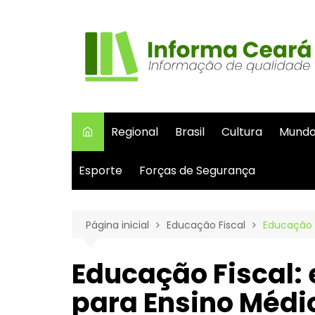
Ir
para
o
conteúdo
Regional
Brasil
Cultura
Mund
Esporte
Forças de Segurança
Página inicial
Educação Fiscal
Educação F
Educação Fiscal: 
para Ensino Médio