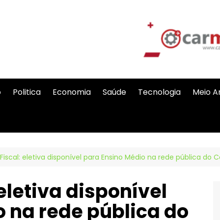
o
Politica
Economia
Saúde
Tecnologia
Meio A
iscal: eletiva disponível para Ensino Médio na rede pública do 
eletiva disponível
 na rede pública do