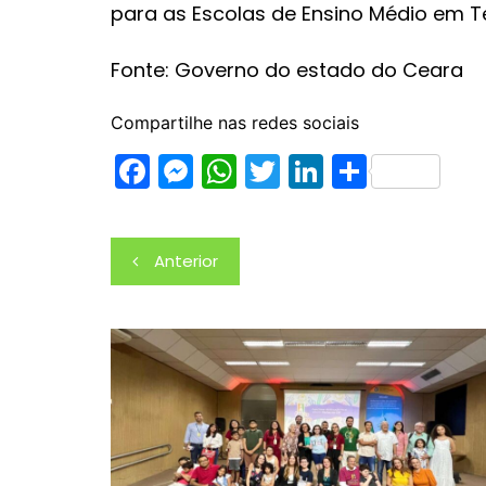
para as Escolas de Ensino Médio em Te
Fonte: Governo do estado do Ceara
Compartilhe nas redes sociais
F
M
W
T
Li
S
a
e
h
w
n
h
c
s
at
itt
k
ar
Navegação
Anterior
e
s
s
er
e
e
de
b
e
A
dI
Post
o
n
p
n
o
g
p
k
er