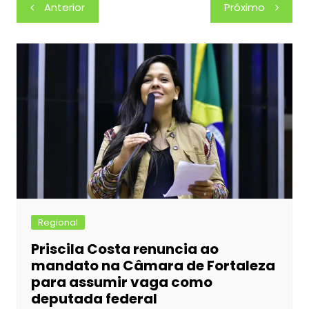
c
s
at
itt
k
ar
Navegação
Anterior
Próximo
e
s
s
er
e
e
de
b
e
A
dI
Post
o
n
p
n
o
g
p
k
er
Regional
Priscila Costa renuncia ao
mandato na Câmara de Fortaleza
para assumir vaga como
deputada federal