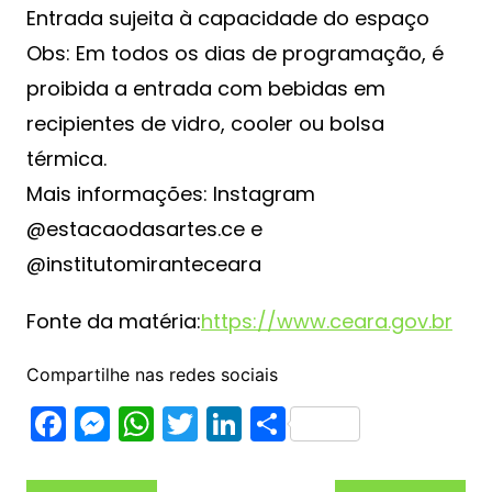
Entrada sujeita à capacidade do espaço
Obs: Em todos os dias de programação, é
proibida a entrada com bebidas em
recipientes de vidro, cooler ou bolsa
térmica.
Mais informações: Instagram
@estacaodasartes.ce e
@institutomiranteceara
Fonte da matéria:
https://www.ceara.gov.br
Compartilhe nas redes sociais
F
M
W
T
Li
S
a
e
h
w
n
h