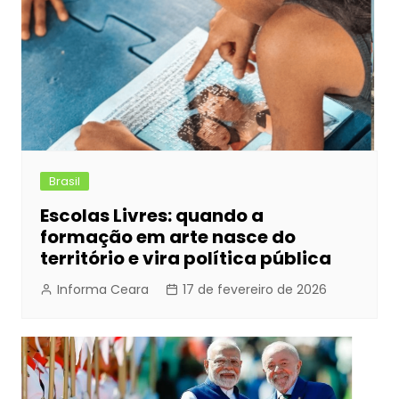
o
g
p
k
er
Brasil
Escolas Livres: quando a
formação em arte nasce do
território e vira política pública
Informa Ceara
17 de fevereiro de 2026