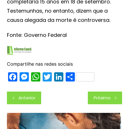
completaria 15 anos em 18 de setembro.
Testemunhas, no entanto, dizem que a
causa alegada da morte é controversa.
Fonte: Governo Federal
Compartilhe nas redes sociais
F
M
W
T
Li
S
a
e
h
w
n
h
c
s
at
itt
k
ar
Navegação
Anterior
Próximo
e
s
s
er
e
e
de
b
e
A
dI
Post
o
n
p
n