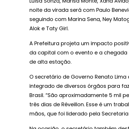
Luísa Sonza, Marisa Monte, Xand Avião,
noite da virada será com Paulo Benevi
seguindo com Marina Sena, Ney Matog
Alok e Taty Girl.
A Prefeitura projeta um impacto posit
da capital com o evento e a chegada d
de alta estação.
O secretário de Governo Renato Lima 
integrado de diversos órgãos para faz
Brasil. “São aproximadamente 5 mil pe
três dias de Réveillon. Esse é um trab
mãos, que foi liderado pela Secretari
Na ocasião, o secretário também des