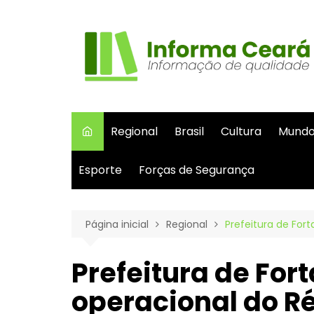
Ir
para
o
conteúdo
Regional
Brasil
Cultura
Mund
Esporte
Forças de Segurança
Página inicial
Regional
Prefeitura de Fort
Prefeitura de For
operacional do Ré