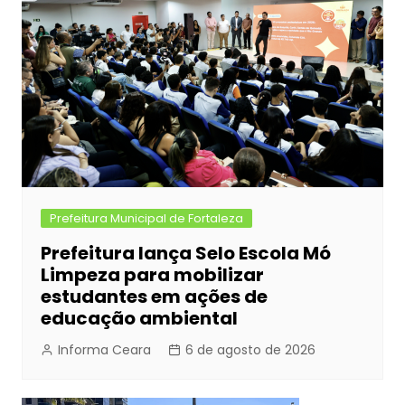
o
n
p
n
o
g
p
k
er
Prefeitura Municipal de Fortaleza
Prefeitura lança Selo Escola Mó
Limpeza para mobilizar
estudantes em ações de
educação ambiental
Informa Ceara
6 de agosto de 2026