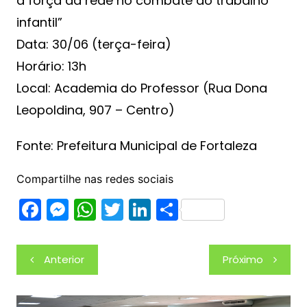
a força da rede no combate ao trabalho
infantil”
Data: 30/06 (terça-feira)
Horário: 13h
Local: Academia do Professor (Rua Dona
Leopoldina, 907 – Centro)
Fonte: Prefeitura Municipal de Fortaleza
Compartilhe nas redes sociais
F
M
W
T
Li
S
a
e
h
w
n
h
c
s
at
itt
k
ar
Navegação
Anterior
Próximo
e
s
s
er
e
e
de
b
e
A
dI
Post