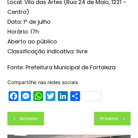
Local: Vila das Artes (Rua 24 de Maio, 1221 –
Centro)
Data: 1º de julho
Horário: 17h
Aberto ao público
Classificação indicativa: livre
Fonte: Prefeitura Municipal de Fortaleza
Compartilhe nas redes sociais
F
M
W
T
Li
S
a
e
h
w
n
h
c
s
at
itt
k
ar
Navegação
Anterior
Próximo
e
s
s
er
e
e
de
b
e
A
dI
Post