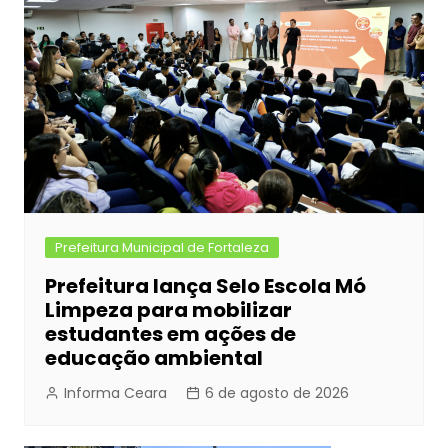
o
n
p
n
o
g
p
k
er
Prefeitura Municipal de Fortaleza
Prefeitura lança Selo Escola Mó
Limpeza para mobilizar
estudantes em ações de
educação ambiental
Informa Ceara
6 de agosto de 2026