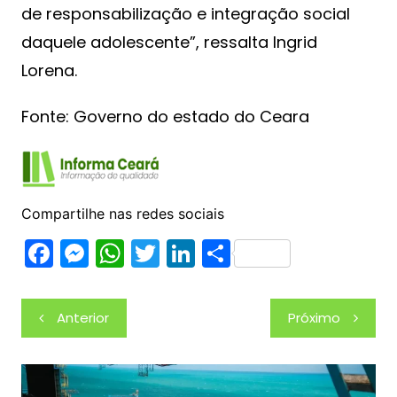
de responsabilização e integração social
daquele adolescente”, ressalta Ingrid
Lorena.
Fonte: Governo do estado do Ceara
Compartilhe nas redes sociais
F
M
W
T
Li
S
a
e
h
w
n
h
c
s
at
itt
k
ar
Navegação
Anterior
Próximo
e
s
s
er
e
e
de
b
e
A
dI
Post
o
n
p
n