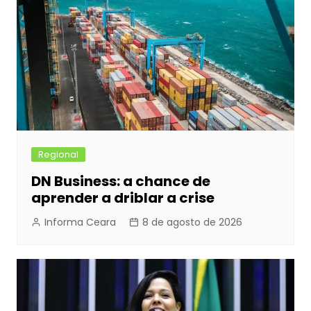
o
g
p
k
er
Regional
DN Business: a chance de
aprender a driblar a crise
Informa Ceara
8 de agosto de 2026