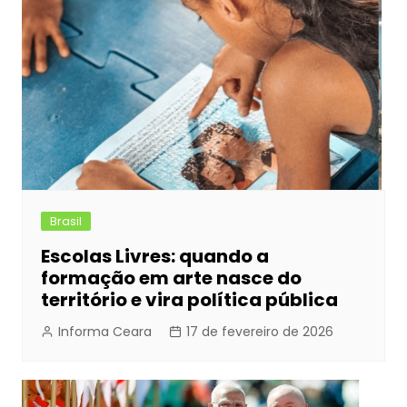
o
n
p
n
o
g
p
k
er
Brasil
Escolas Livres: quando a
formação em arte nasce do
território e vira política pública
Informa Ceara
17 de fevereiro de 2026