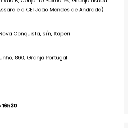
m Rua B, Conjunto Palmares, Granja Lisboa
 Assaré e o CEI João Mendes de Andrade)
ova Conquista, s/n, Itaperi
Junho, 860, Granja Portugal
s 16h30