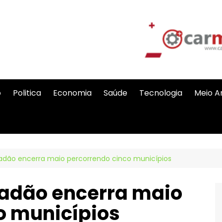
o
Politica
Economia
Saúde
Tecnologia
Meio A
dão encerra maio percorrendo cinco municípios
adão encerra maio
o municípios