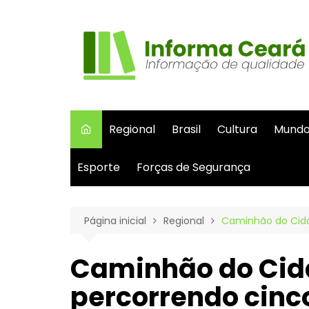
Ir
para
o
conteúdo
Regional
Brasil
Cultura
Mund
Esporte
Forças de Segurança
Página inicial
Regional
Caminhão do Cida
Caminhão do Cid
percorrendo cinc