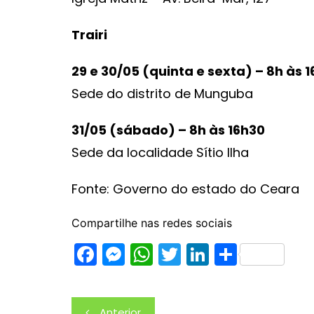
Trairi
29 e 30/05 (quinta e sexta) – 8h às 
Sede do distrito de Munguba
31/05 (sábado) – 8h às 16h30
Sede da localidade Sítio Ilha
Fonte: Governo do estado do Ceara
Compartilhe nas redes sociais
F
M
W
T
Li
S
a
e
h
w
n
h
c
s
at
itt
k
ar
Navegação
Anterior