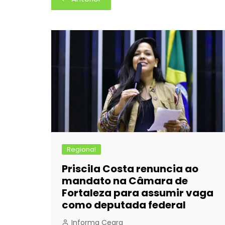
e
s
s
er
e
e
de
b
e
A
dI
Post
o
n
p
n
o
g
p
k
er
Regional
Priscila Costa renuncia ao
mandato na Câmara de
Fortaleza para assumir vaga
como deputada federal
Informa Ceara