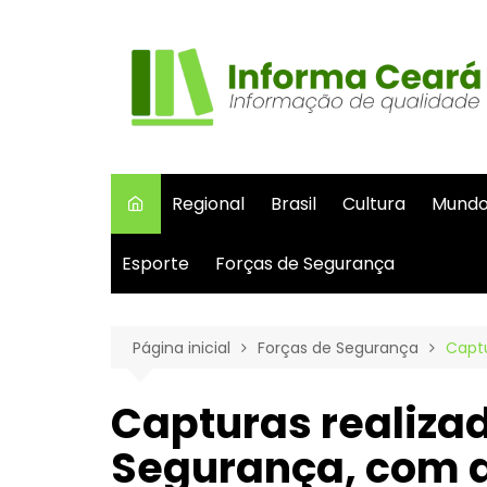
Ir
para
o
conteúdo
Regional
Brasil
Cultura
Mund
Esporte
Forças de Segurança
Página inicial
Forças de Segurança
Captu
Capturas realiza
Segurança, com a