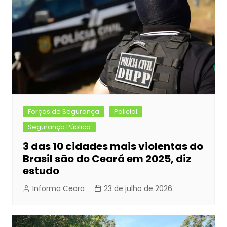
o
g
p
k
er
Forças de Segurança
Policial
Segurança Pública
3 das 10 cidades mais violentas do
Brasil são do Ceará em 2025, diz
estudo
Informa Ceara
23 de julho de 2026