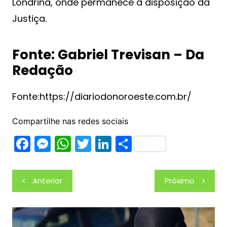
Londrina, onde permanece à disposição da
Justiça.
Fonte: Gabriel Trevisan – Da
Redação
Fonte:https://diariodonoroeste.com.br/
Compartilhe nas redes sociais
F
M
W
T
Li
S
a
e
h
w
n
h
c
s
at
itt
k
ar
Navegação
Anterior
Próximo
e
s
s
er
e
e
de
b
e
A
dI
Post
o
n
p
n