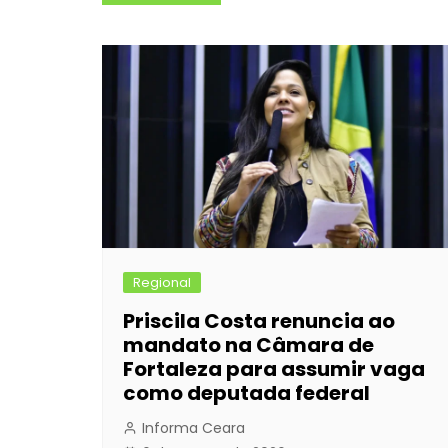
de
b
e
A
dI
Post
o
n
p
n
o
g
p
k
er
Regional
Priscila Costa renuncia ao
mandato na Câmara de
Fortaleza para assumir vaga
como deputada federal
Informa Ceara