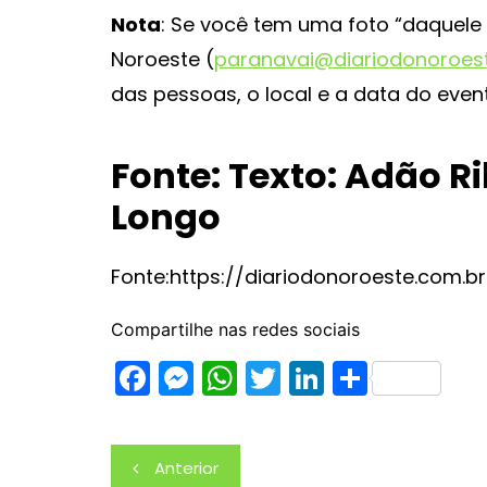
Nota
: Se você tem uma foto “daquele
Noroeste (
paranavai@diariodonoroes
das pessoas, o local e a data do even
Fonte: Texto: Adão Ri
Longo
Fonte:https://diariodonoroeste.com.br
Compartilhe nas redes sociais
F
M
W
T
Li
S
a
e
h
w
n
h
c
s
at
itt
k
ar
Navegação
Anterior
e
s
s
er
e
e