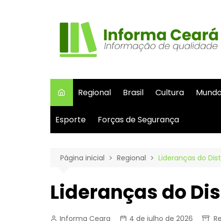
Ir
para
o
conteúdo
Regional
Brasil
Cultura
Mund
Esporte
Forças de Segurança
Página inicial
Regional
Lideranças do Dist
Lideranças do Dis
Informa Ceara
4 de julho de 2026
Re