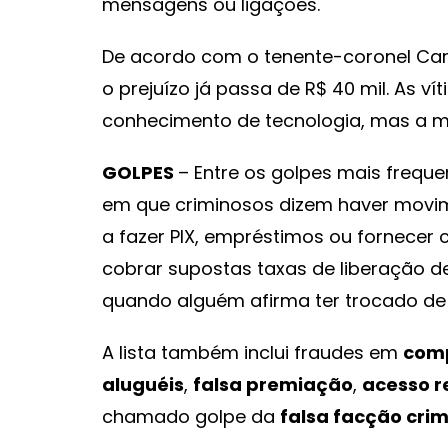
mensagens ou ligações.
De acordo com o tenente-coronel Car
o prejuízo já passa de R$ 40 mil. As 
conhecimento de tecnologia, mas a ma
GOLPES
– Entre os golpes mais frequ
em que criminosos dizem haver movi
a fazer PIX, empréstimos ou fornecer 
cobrar supostas taxas de liberação de 
quando alguém afirma ter trocado de 
A lista também inclui fraudes em
comp
aluguéis
,
falsa premiação
,
acesso r
chamado golpe da
falsa facção cri