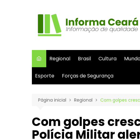
Ir
para
o
conteúdo
Regional
Brasil
Cultura
Mund
Esporte
Forças de Segurança
Página inicial
Regional
Com golpes cresce
Com golpes cresc
Polícia Militar al