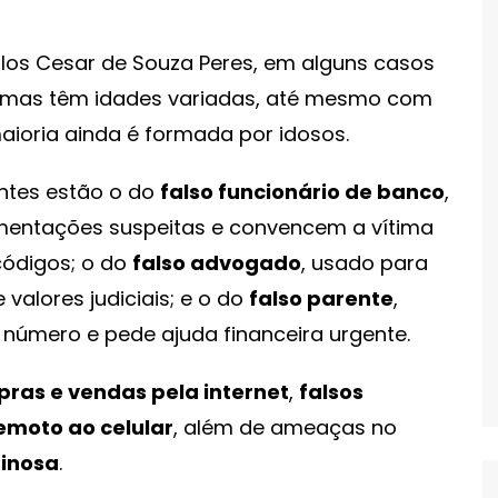
los Cesar de Souza Peres, em alguns casos
vítimas têm idades variadas, até mesmo com
ioria ainda é formada por idosos.
entes estão o do
falso funcionário de banco
,
mentações suspeitas e convencem a vítima
códigos; o do
falso advogado
, usado para
valores judiciais; e o do
falso parente
,
número e pede ajuda financeira urgente.
ras e vendas pela internet
,
falsos
emoto ao celular
, além de ameaças no
minosa
.