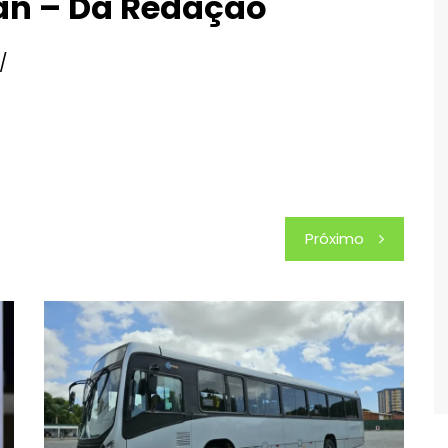
san – Da Redação
/
Próximo