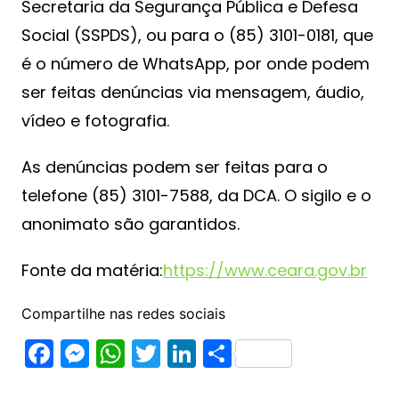
Secretaria da Segurança Pública e Defesa
Social (SSPDS), ou para o (85) 3101-0181, que
é o número de WhatsApp, por onde podem
ser feitas denúncias via mensagem, áudio,
vídeo e fotografia.
As denúncias podem ser feitas para o
telefone (85) 3101-7588, da DCA. O sigilo e o
anonimato são garantidos.
Fonte da matéria:
https://www.ceara.gov.br
Compartilhe nas redes sociais
F
M
W
T
Li
S
a
e
h
w
n
h