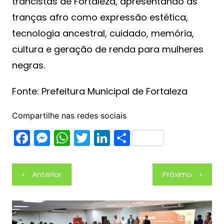
trancistas de Fortaleza, apresentando as
tranças afro como expressão estética,
tecnologia ancestral, cuidado, memória,
cultura e geração de renda para mulheres
negras.
Fonte: Prefeitura Municipal de Fortaleza
Compartilhe nas redes sociais
F
M
W
T
Li
S
a
e
h
w
n
h
c
s
at
itt
k
ar
Navegação
Anterior
Próximo
e
s
s
er
e
e
de
b
e
A
dI
Post
o
n
p
n