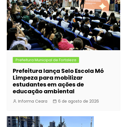
o
g
p
k
er
Prefeitura Municipal de Fortaleza
Prefeitura lança Selo Escola Mó
Limpeza para mobilizar
estudantes em ações de
educação ambiental
Informa Ceara
6 de agosto de 2026